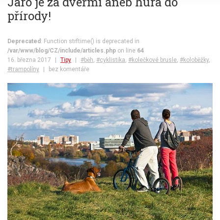
Jaro je za dveřmi aneb hurá do
přírody!
Deprecated
: Function strftime() is deprecated in
/var/www/blog/CZ/include/articles.php
on line
64
16. března 2017
|
Tipy
|
#běh
,
#cyklistika
,
#kolečkové brusle
,
#koloběžky
,
#trampolíny
|
bez komentáře