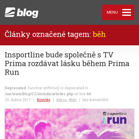
MENU
Články označené tagem:
běh
Insportline bude společně s TV
Prima rozdávat lásku během Prima
Run
Deprecated
: Function strftime() is deprecated in
/var/www/blog/CZ/include/articles.php
on line
64
25. dubna 2017
|
Novinky
|
#akce
,
#běh
|
bez komentáře